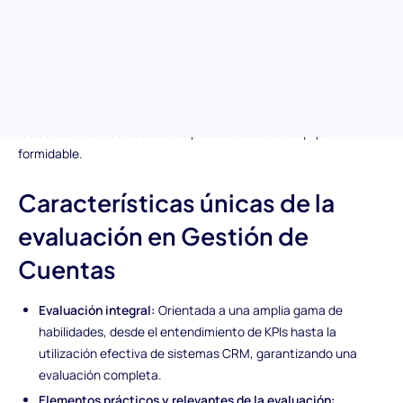
nuestra completa evaluación previa de Gestión de Cuentas.
Sumérjase en el núcleo de la gestión de cuentas para revelar
candidatos capaces de fomentar relaciones excepcionales con
los clientes y llevar su negocio al éxito. Esta evaluación
meticulosamente elaborada evalúa un amplio espectro de
habilidades cruciales en la gestión de cuentas, proporcionando
los conocimientos necesarios para construir un equipo
formidable.
Características únicas de la
evaluación en Gestión de
Cuentas
Evaluación integral:
Orientada a una amplia gama de
habilidades, desde el entendimiento de KPIs hasta la
utilización efectiva de sistemas CRM, garantizando una
evaluación completa.
Elementos prácticos y relevantes de la evaluación: