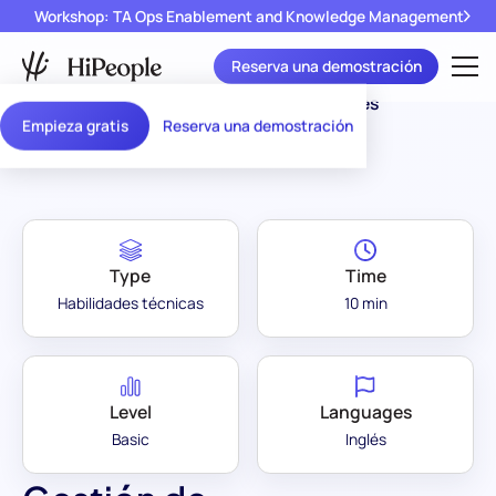
Workshop: TA Ops Enablement and Knowledge Management
Reserva una demostración
Assessment
Gestión de Operaciones
/
Empieza gratis
Reserva una demostración
Library
Empresariales
Type
Time
Habilidades técnicas
10 min
Level
Languages
Basic
Inglés