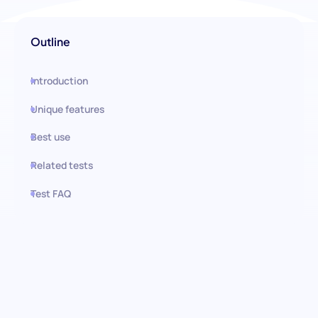
Outline
Introduction
Unique features
Best use
Related tests
Test FAQ
Use this test in HiPeople
Evaluación de Gestión de
Operaciones Empresariales: