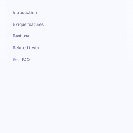
Introduction
Unique features
Best use
Related tests
Test FAQ
Use this test in HiPeople
Prueba avanzada de Google
BigQuery: Domina el arte del
análisis de datos