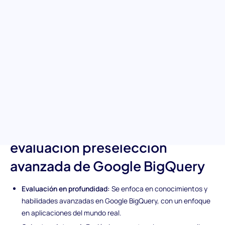
Sumérgete en las poderosas capacidades de Google BigQuery
con nuestra prueba de nivel avanzado. Diseñada para aquellos
que desean demostrar su experiencia en optimizar el
rendimiento de BigQuery, construir consultas SQL intrincadas y
manejar los desafíos de grandes volúmenes de datos de manera
eficiente. Esta evaluación pre-empleo asegura que estás
seleccionando candidatos con habilidades analíticas y técnicas
de primer nivel, listos para impulsar tus estrategias basadas en
datos.
Características únicas de la
evaluación preselección
avanzada de Google BigQuery
Evaluación en profundidad:
Se enfoca en conocimientos y
habilidades avanzadas en Google BigQuery, con un enfoque
en aplicaciones del mundo real.