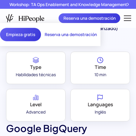
Workshop: TA Ops Enablement and Knowledge Management
Reserva una demostración
Assessment Library
/
Google BigQuery (Avanzado)
Empieza gratis
Reserva una demostración
Type
Time
Habilidades técnicas
10 min
Level
Languages
Advanced
Inglés
Google BigQuery