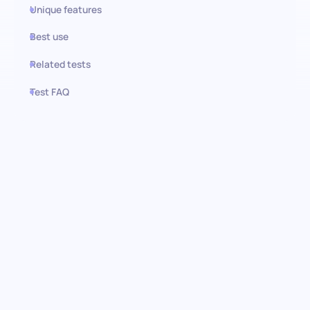
Unique features
Best use
Related tests
Test FAQ
Use this test in HiPeople
Evaluación de Node.js: Filtra
talento de desarrollo de élite
Este examen proporciona a los equipos de contratación una
herramienta precisa para identificar candidatos expertos en
aplicaciones del lado del servidor, explorando áreas cruciales del
desarrollo en Node.js. Es un paso esencial para construir un