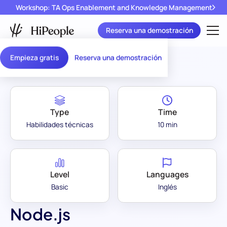
Workshop: TA Ops Enablement and Knowledge Management
Reserva una demostración
Assessment Library
/
Node.js
Empieza gratis
Reserva una demostración
Type
Time
Habilidades técnicas
10 min
Level
Languages
Basic
Inglés
Node.js