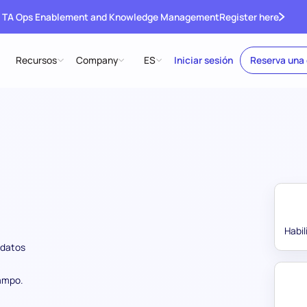
 TA Ops Enablement and Knowledge Management
Register here
Recursos
Company
ES
Iniciar sesión
Reserva una
Habi
idatos
ampo.