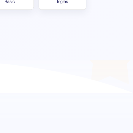
Basic
Inglés
endo los pilares del
 prueba de preselección de arquitectura.
didato en los aspectos históricos y prácticos
ará a identificar talentos con una sólida base
 de contratación sea eficiente y efectivo.