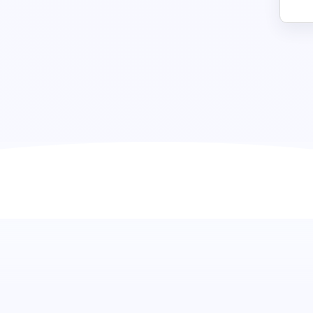
Prueba de Arquitectura: Descubri
diseño y la historia
Sumérgete en el conocimiento arquitectónico con nuestra
Diseñada para desafiar y evaluar la comprensión de un can
de la arquitectura, esta herramienta de evaluación te ayud
en los principios arquitectónicos, haciendo que tu proceso