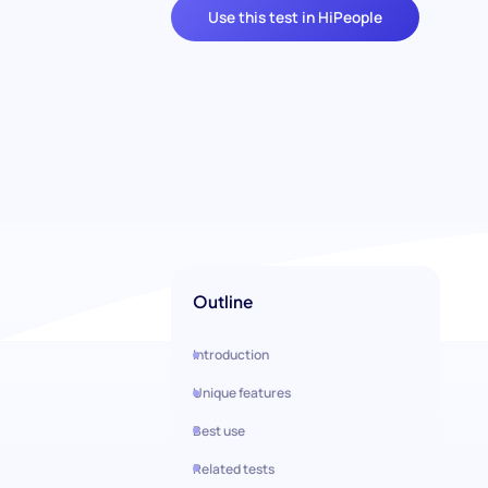
Use this test in HiPeople
Outline
Introduction
Unique features
Best use
Related tests