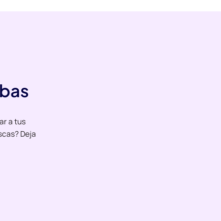
ebas
ar a tus
scas? Deja