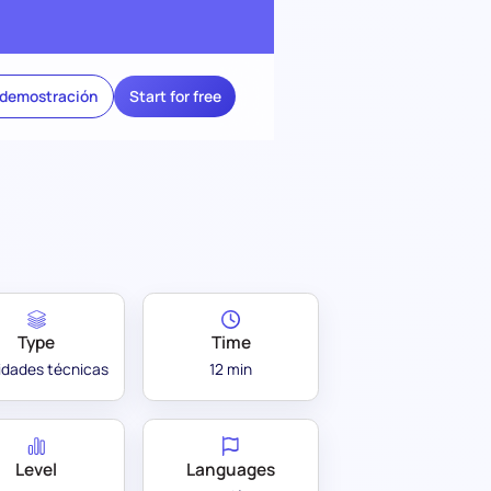
 demostración
Start for free
Type
Time
lidades técnicas
12 min
Level
Languages