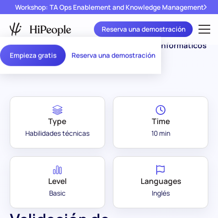
Workshop: TA Ops Enablement and Knowledge Management
Reserva una demostración
Assessment
Validación de Sistemas Informáticos
/
Empieza gratis
Reserva una demostración
Library
(CSV)
Type
Time
Habilidades técnicas
10 min
Level
Languages
Basic
Inglés