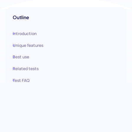
Outline
Introduction
Unique features
Best use
Related tests
Test FAQ
Use this test in HiPeople
Prueba de Validación de
Sistemas Informáticos (CSV):