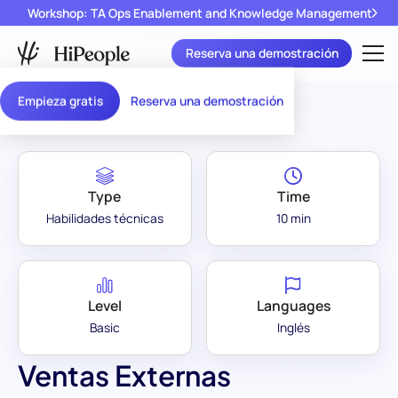
Workshop: TA Ops Enablement and Knowledge Management
Reserva una demostración
Assessment Library
/
Ventas Externas
Empieza gratis
Reserva una demostración
Type
Time
Habilidades técnicas
10 min
Level
Languages
Basic
Inglés
Ventas Externas