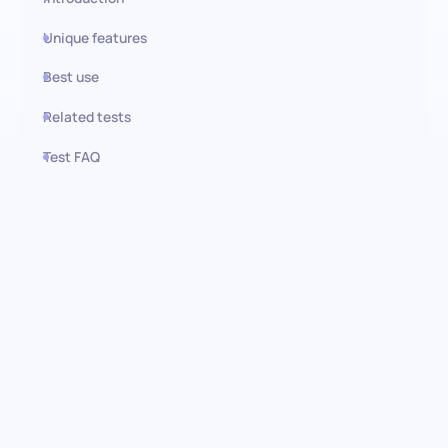
Unique features
Best use
Related tests
Test FAQ
Use this test in HiPeople
Prueba de Ventas Externas:
Potencia a tu equipo de ventas
Domina el arte de las ventas externas con una evaluación
enfocada en identificar a los mejores talentos con competencia
en estrategias de ventas modernas, tecnologías y