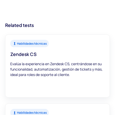
procesos de reclutamiento, brindando a las empresas ideas
llevando a mejores contrataciones y procesos de reclutamiento
accionables sobre los candidatos. Con módulos diseñados para
más eficientes.
ofrecer una visión integral, puedes confiar en que nuestras
evaluaciones proporcionan datos precisos y significativos para
Related tests
informar tus decisiones de contratación.
Habilidades técnicas
Zendesk CS
Evalúa la experiencia en Zendesk CS, centrándose en su
funcionalidad, automatización, gestión de tickets y más,
ideal para roles de soporte al cliente.
Habilidades técnicas