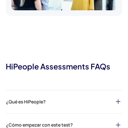
HiPeople Assessments FAQs
¿Qué es HiPeople?
HiPeople es tu solución definitiva para agilizar el proceso de
contratación y asegurar el mejor talento para tu organización. A
¿Cómo empezar con este test?