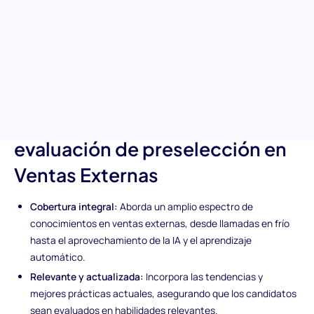
adaptabilidad. Esta atractiva prueba de preselección en ventas
externas te permite adentrarte en la capacidad de un
candidato para superar escenarios de ventas desafiantes,
garantizando que tu equipo de ventas esté compuesto por
pensadores estratégicos destacados y solucionadores de
problemas.
Características únicas de la
evaluación de preselección en
Ventas Externas
Cobertura integral:
Aborda un amplio espectro de
conocimientos en ventas externas, desde llamadas en frío
hasta el aprovechamiento de la IA y el aprendizaje
automático.
Relevante y actualizada:
Incorpora las tendencias y
mejores prácticas actuales, asegurando que los candidatos
sean evaluados en habilidades relevantes.