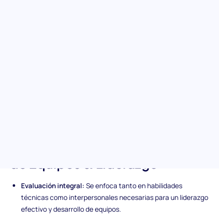
Descubre los candidatos capaces de guiar a tu equipo hacia el
éxito con nuestra evaluación de Desarrollo de Equipos &
Liderazgo. Esta prueba evalúa cualidades esenciales de
liderazgo y los fundamentos del desarrollo de equipos,
esenciales para fomentar un entorno de trabajo colaborativo.
Profundiza en los aspectos cruciales del liderazgo y la dinámica
del equipo para identificar talentos que puedan navegar y nutrir
tus equipos expertamente.
Características únicas de la
evaluación previa de Desarrollo
de Equipos & Liderazgo
Evaluación integral:
Se enfoca tanto en habilidades
técnicas como interpersonales necesarias para un liderazgo
efectivo y desarrollo de equipos.