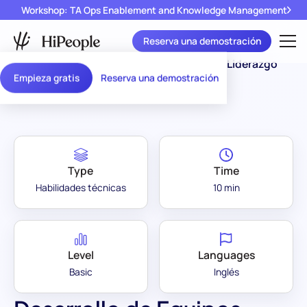
Workshop: TA Ops Enablement and Knowledge Management
Reserva una demostración
Assessment
Desarrollo de Equipos y Liderazgo
/
Empieza gratis
Reserva una demostración
Library
(Básico)
Type
Time
Habilidades técnicas
10 min
Level
Languages
Basic
Inglés