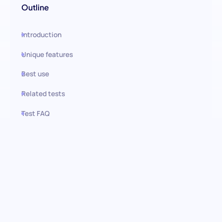
Outline
Introduction
Unique features
Best use
Related tests
Test FAQ
Use this test in HiPeople
Prueba de Desarrollo de
Equipos & Liderazgo: Descubre
el potencial de liderazgo