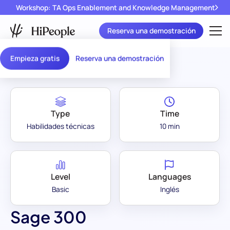
Workshop: TA Ops Enablement and Knowledge Management
Reserva una demostración
Assessment Library
/
Sage 300
Empieza gratis
Reserva una demostración
Type
Time
Habilidades técnicas
10 min
Level
Languages
Basic
Inglés
Sage 300