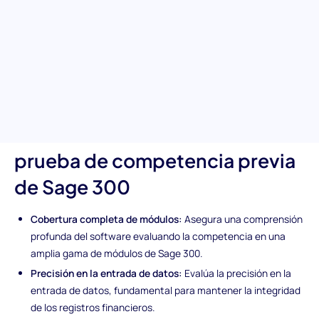
de recursos empresariales (ERP). Esta evaluación integral de
Sage 300 mide la experiencia en áreas cruciales como el uso de
módulos, precisión en la entrada de datos, informes financieros
y análisis de datos. Es una herramienta invaluable para
identificar a individuos que puedan gestionar eficazmente tus
procesos financieros y asegurar la integridad de tu sistema.
Características únicas de la
prueba de competencia previa
de Sage 300
Cobertura completa de módulos:
Asegura una comprensión
profunda del software evaluando la competencia en una
amplia gama de módulos de Sage 300.
Precisión en la entrada de datos:
Evalúa la precisión en la
entrada de datos, fundamental para mantener la integridad
de los registros financieros.