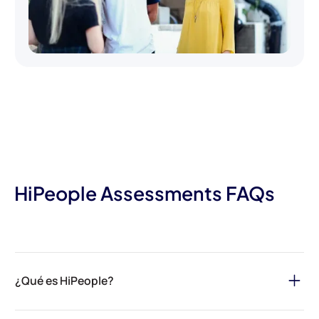
HiPeople Assessments FAQs
¿Qué es HiPeople?
HiPeople es tu solución definitiva para agilizar el proceso de