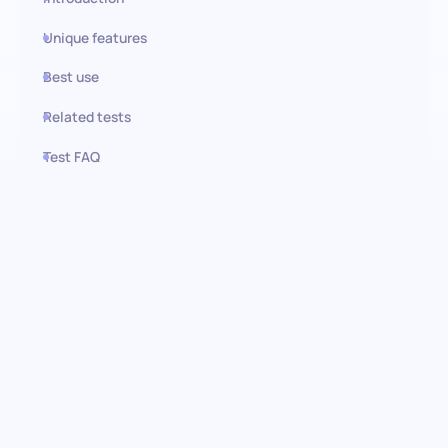
Unique features
Best use
Related tests
Test FAQ
Use this test in HiPeople
Prueba de Sage 300:
Descubriendo la destreza en
software financiero
Descubre las capacidades de tus candidatos para navegar las
complejidades de Sage 300, un software líder en planificación