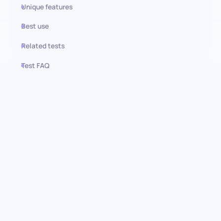
Unique features
Best use
Related tests
Test FAQ
Use this test in HiPeople
Prueba de Unity
(Desarrollador): Identificando
talentos en el desarrollo de
juegos
Mejora la eficiencia de tu proceso de contratación con la