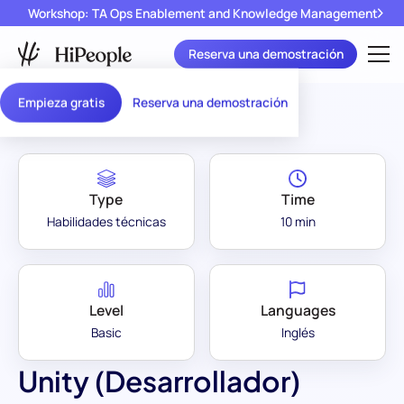
Workshop: TA Ops Enablement and Knowledge Management
Reserva una demostración
Assessment Library
/
Unity (Desarrollador)
Empieza gratis
Reserva una demostración
Type
Time
Habilidades técnicas
10 min
Level
Languages
Basic
Inglés
Unity (Desarrollador)