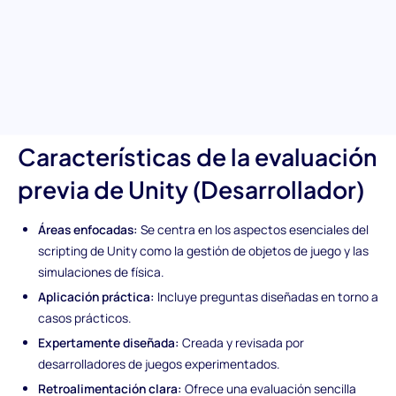
evaluación de desarrolladores de Unity. Esta prueba está
diseñada específicamente para evaluar habilidades de scripting
en Unity y te ayuda a identificar candidatos bien versados en el
desarrollo de juegos moderno. Desde la gestión de objetos de
juego hasta la mejora del rendimiento, descubre los talentos
que llevarán tus proyectos a nuevas alturas.
Características de la evaluación
previa de Unity (Desarrollador)
Áreas enfocadas:
Se centra en los aspectos esenciales del
scripting de Unity como la gestión de objetos de juego y las
simulaciones de física.
Aplicación práctica:
Incluye preguntas diseñadas en torno a
casos prácticos.
Expertamente diseñada:
Creada y revisada por
desarrolladores de juegos experimentados.
Retroalimentación clara:
Ofrece una evaluación sencilla