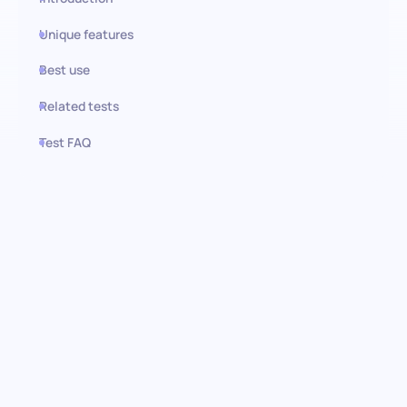
Unique features
Best use
Related tests
Test FAQ
Use this test in HiPeople
Prueba de competencia en
Salesforce: Potencia a tu
equipo de ventas
La evaluación de competencia en Salesforce está diseñada
meticulosamente para evaluar la destreza de un candidato en