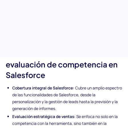
navegar y maximizar la plataforma Salesforce para un
rendimiento óptimo en ventas. Esta prueba garantiza una
mejora significativa en sus operaciones de ventas al identificar
talentos que puedan gestionar estratégicamente las relaciones
con los clientes, la previsión de ventas y los informes dentro de
Salesforce.
Características únicas de la
evaluación de competencia en
Salesforce
Cobertura integral de Salesforce:
Cubre un amplio espectro
de las funcionalidades de Salesforce, desde la
personalización y la gestión de leads hasta la previsión y la
generación de informes.
Evaluación estratégica de ventas:
Se enfoca no solo en la
competencia con la herramienta, sino también en la