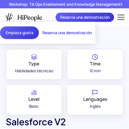
Workshop: TA Ops Enablement and Knowledge Management
Reserva una demostración
Assessment Library
/
Salesforce V2
Empieza gratis
Reserva una demostración
Type
Time
Habilidades técnicas
10 min
Level
Languages
Basic
Inglés
Salesforce V2