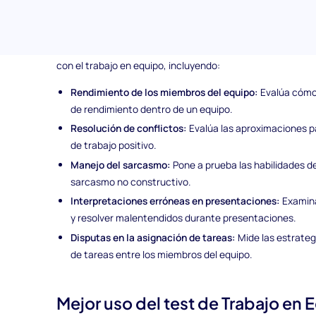
Temas cubiertos en el test de preselección de Tra
El test de juicio situacional de trabajo en equipo explora
con el trabajo en equipo, incluyendo:
Rendimiento de los miembros del equipo:
Evalúa cómo 
de rendimiento dentro de un equipo.
Resolución de conflictos:
Evalúa las aproximaciones p
de trabajo positivo.
Manejo del sarcasmo:
Pone a prueba las habilidades de 
sarcasmo no constructivo.
Interpretaciones erróneas en presentaciones:
Examina
y resolver malentendidos durante presentaciones.
Disputas en la asignación de tareas:
Mide las estrategi
de tareas entre los miembros del equipo.
Mejor uso del test de Trabajo en 