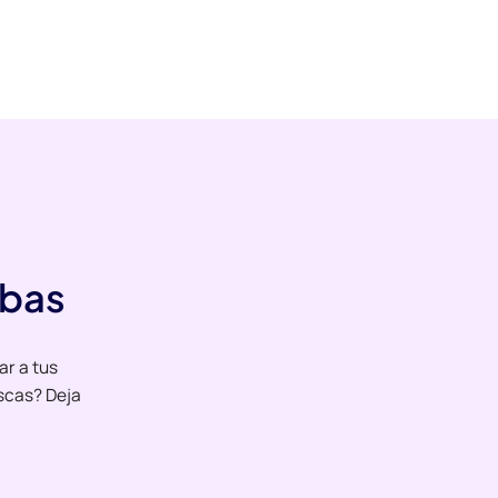
ebas
ar a tus
scas? Deja