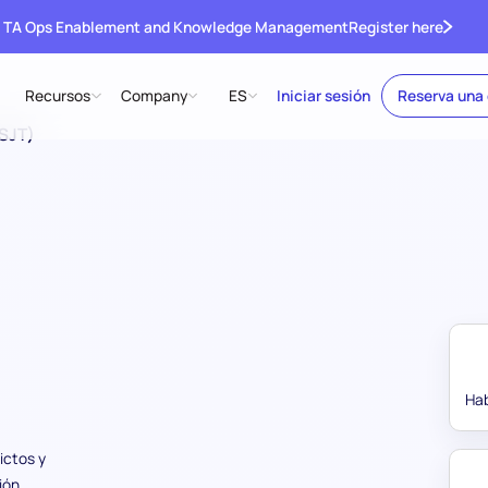
 TA Ops Enablement and Knowledge Management
Register here
Recursos
Company
ES
Iniciar sesión
Reserva una
(SJT)
Hab
ictos y
ión