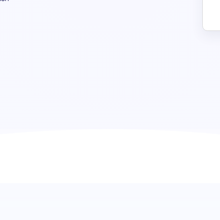
Test de Trabajo en Equipo (SJT): 
grupo
Sumérgete en el núcleo del éxito colaborativo con el Test 
Equipo. Esta evaluación ha sido específicamente diseñad
los candidatos en términos de gestión de dinámicas de eq