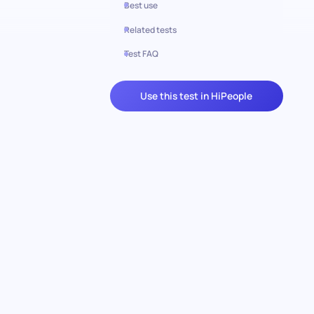
Best use
Related tests
Test FAQ
Use this test in HiPeople