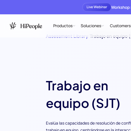
Workshop:
Live Webinar
Productos
Soluciones
Customers
Assessment Library
/
Trabajo en equipo 
Trabajo en
equipo (SJT)
Evalúa las capacidades de resolución de confl
trabajo en equipo, centrándose en la interacc