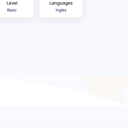
Level
Languages
Basic
Inglés
mejorando la dinámica del
de Juicio Situacional (SJT) de Trabajo en
a para explorar las capacidades matizadas de
uipo, resolución de conflictos y fomento de