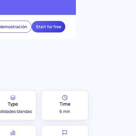
 demostración
Start for free
Type
Time
ilidades blandas
6 min