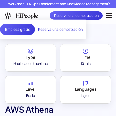
Workshop: TA Ops Enablement and Knowledge Management
Reserva una demostración
Assessment Library
/
AWS Athena
Empieza gratis
Reserva una demostración
Type
Time
Habilidades técnicas
10 min
Level
Languages
Basic
Inglés
AWS Athena