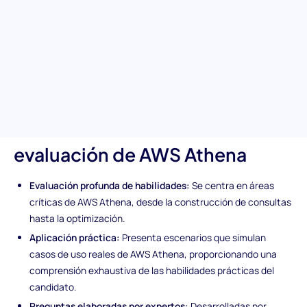
Diseñada para un análisis exhaustivo de la competencia en AWS
Athena, esta prueba ofrece una mirada profunda a la capacidad
de los candidatos para navegar, consultar y optimizar datos
dentro de Amazon S3, asegurando que contrates a individuos
capaces de aprovechar esta poderosa herramienta de consulta
al máximo.
Características únicas de la
evaluación de AWS Athena
Evaluación profunda de habilidades:
Se centra en áreas
críticas de AWS Athena, desde la construcción de consultas
hasta la optimización.
Aplicación práctica:
Presenta escenarios que simulan
casos de uso reales de AWS Athena, proporcionando una
comprensión exhaustiva de las habilidades prácticas del
candidato.
Preguntas elaboradas por expertos:
Desarrolladas por