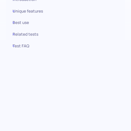
Unique features
Best use
Related tests
Test FAQ
Use this test in HiPeople
Evaluación de AWS Athena:
Descubre el talento en análisis
de datos
Desbloquea el potencial de AWS Athena en las habilidades de
tus candidatos con nuestra completa evaluación previa.