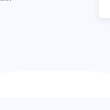
Evaluación de Inteligencia Artifici
expertos en innovación de IA
La evaluación previa al empleo de Inteligencia Artificial 
competencia de un candidato en áreas clave de la IA, des