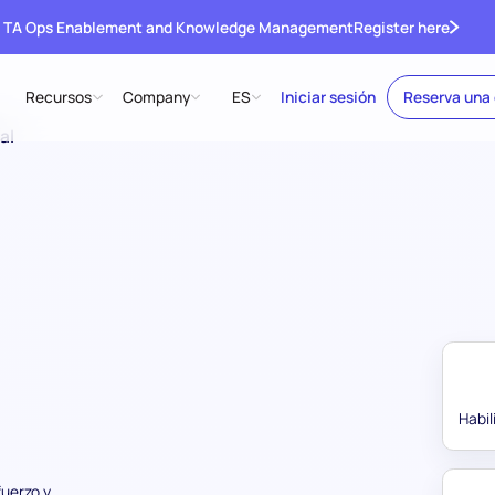
 TA Ops Enablement and Knowledge Management
Register here
Recursos
Company
ES
Iniciar sesión
Reserva una
al
Habi
fuerzo y