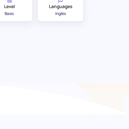
Level
Languages
Basic
Inglés
al: Identificando a los
está diseñada para evaluar rigurosamente la
de arquitecturas de aprendizaje profundo