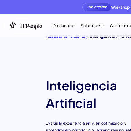
Workshop:
Live Webinar
Productos
Soluciones
Customers
Assessment Library
/
Inteligencia Artifici
Inteligencia
Artificial
Evalúa la experiencia en IA en optimización,
aprendizaje profundo, PLN, aprendizaje por re