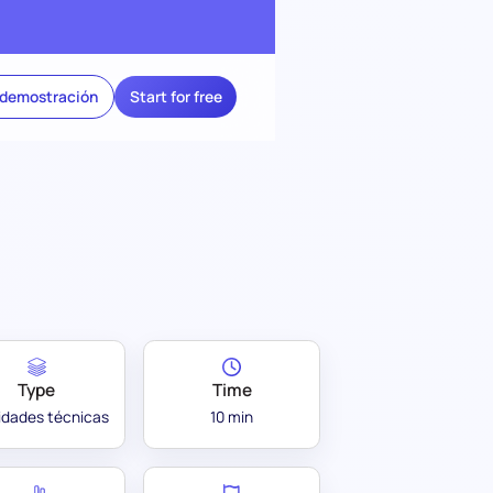
 demostración
Start for free
Type
Time
lidades técnicas
10 min