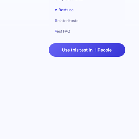
Best use
Related tests
Test FAQ
Use this test in HiPeople