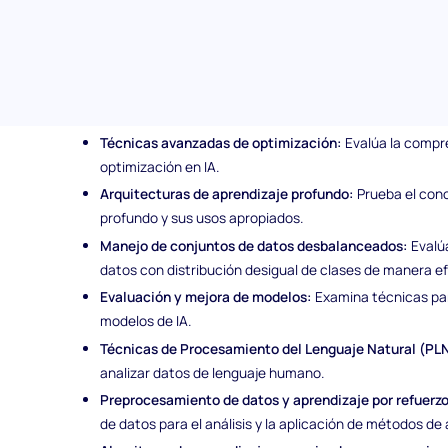
Temas cubiertos en la evaluación d
La evaluación de selección de candidatos de Inteligencia A
en las siguientes áreas clave:
Técnicas avanzadas de optimización:
Evalúa la compr
optimización en IA.
Arquitecturas de aprendizaje profundo:
Prueba el cono
profundo y sus usos apropiados.
Manejo de conjuntos de datos desbalanceados:
Evalú
datos con distribución desigual de clases de manera ef
Evaluación y mejora de modelos:
Examina técnicas para
modelos de IA.
Técnicas de Procesamiento del Lenguaje Natural (PL
analizar datos de lenguaje humano.
Preprocesamiento de datos y aprendizaje por refuerzo
de datos para el análisis y la aplicación de métodos de 