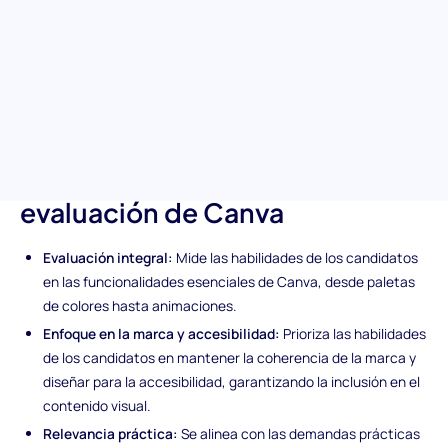
impactantes y visualmente atractivos. Esta evaluación abarca
un amplio espectro de funcionalidades de Canva, convirtiéndola
en una herramienta esencial para identificar candidatos que
pueden mantener la coherencia de marca y diseñar para la
accesibilidad en varios proyectos. Amplía tu equipo con usuarios
competentes en Canva que puedan elevar tu contenido visual.
Características únicas de la
evaluación de Canva
Evaluación integral:
Mide las habilidades de los candidatos
en las funcionalidades esenciales de Canva, desde paletas
de colores hasta animaciones.
Enfoque en la marca y accesibilidad:
Prioriza las habilidades
de los candidatos en mantener la coherencia de la marca y
diseñar para la accesibilidad, garantizando la inclusión en el
contenido visual.
Relevancia práctica:
Se alinea con las demandas prácticas