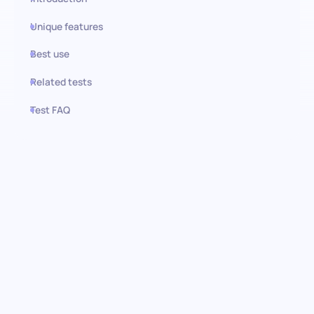
Unique features
Best use
Related tests
Test FAQ
Use this test in HiPeople
Prueba de Canva: Encontrando
maestría en diseño
Mejora tu proceso de contratación con la evaluación de
competencias en Canva, diseñada para descubrir la pericia de
los candidatos en el uso de Canva para crear diseños