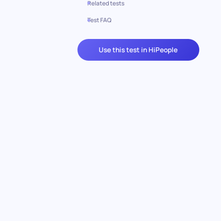
Related tests
Test FAQ
Use this test in HiPeople