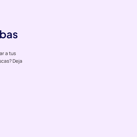
ebas
ar a tus
scas? Deja