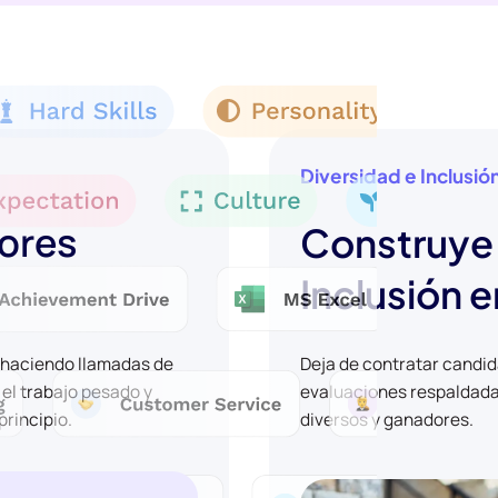
Diversidad e Inclusió
jores
Construye 
Inclusión e
y haciendo llamadas de
Deja de contratar candi
 el trabajo pesado y
evaluaciones respaldadas
principio.
diversos y ganadores.