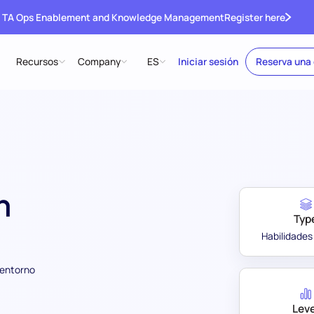
 TA Ops Enablement and Knowledge Management
Register here
Recursos
Company
ES
Iniciar sesión
Reserva una
n
Typ
Habilidades
 entorno
Leve