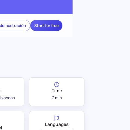
 demostración
Start for free
e
Time
 blandas
2 min
Languages
l