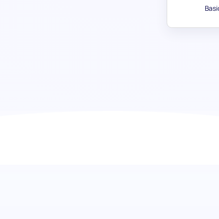
Basi
Prueba de Determinación: Encontr
dedicados
La Prueba de Determinación es una herramienta poderosa 
demuestran un compromiso excepcional con las tareas y 
los desafíos dentro del lugar de trabajo. Esta evaluación 
contratación a descubrir solicitantes con la resiliencia 