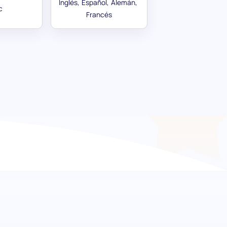
Inglés
Español
Alemán
c
Francés
ando a los persistentes y
destinada a discernir a los candidatos que
la capacidad de enfrentar persistentemente
está diseñada para ayudar a los equipos de
y el enfoque necesarios para un desempeño de