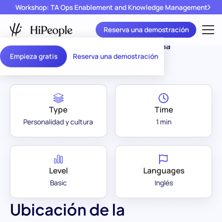
Workshop: TA Ops Enablement and Knowledge Management
Reserva una demostración
Assessment Library
/
Ubicación de la Oficina
Empieza gratis
Reserva una demostración
Type
Time
Personalidad y cultura
1 min
Level
Languages
Basic
Inglés
Ubicación de la