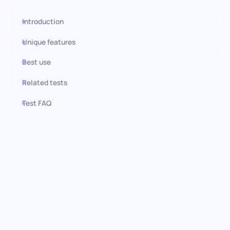
Introduction
Unique features
Best use
Related tests
Test FAQ
Use this test in HiPeople
Evaluación de la importancia de
la ubicación de la oficina:
Descubre las preferencias de