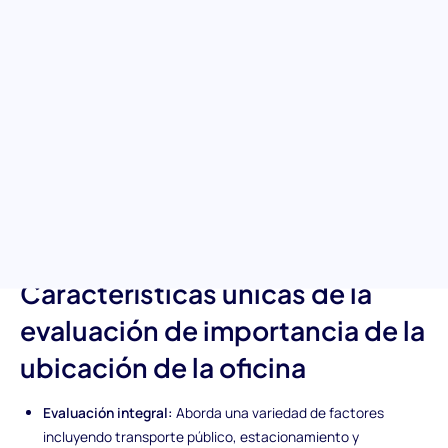
ubicación de los candidatos
Entender la preferencia de un candidato por la ubicación de la
oficina puede ser crucial para garantizar una buena idoneidad
para el puesto. Nuestra evaluación analiza cómo factores como
la accesibilidad, la disponibilidad de transporte público y las
instalaciones de estacionamiento influyen en la toma de
decisiones de un posible empleado. Esta información puede
guiar a los reclutadores a alinear las ofertas de trabajo con las
preferencias de los candidatos, lo que lleva a una mayor
satisfacción laboral y retención.
Características únicas de la
evaluación de importancia de la
ubicación de la oficina
Evaluación integral:
Aborda una variedad de factores
incluyendo transporte público, estacionamiento y