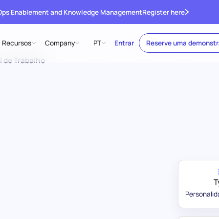
 Ops Enablement and Knowledge Management
Register here
Recursos
Company
PT
Entrar
Reserve uma demonst
 de Trabalho
T
Personalid