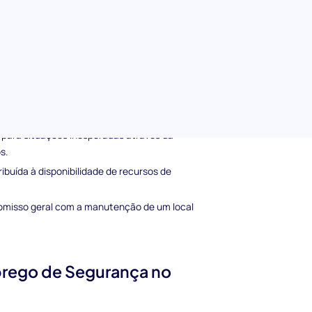
m escala Likert para medir a profundidade da
ocal de Trabalho
idade de manuseio adequado dos
 para situações inesperadas através da
s.
ibuída à disponibilidade de recursos de
misso geral com a manutenção de um local
prego de Segurança no