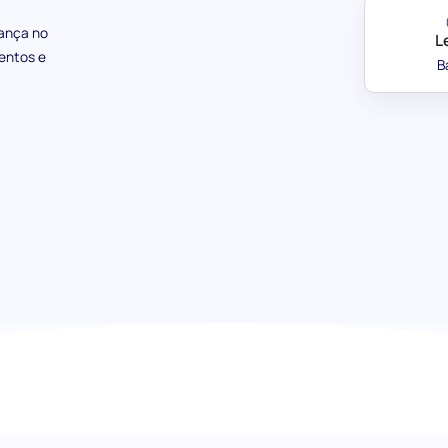
rança no
L
mentos e
B
Avaliação de Segurança no Local 
um ambiente seguro