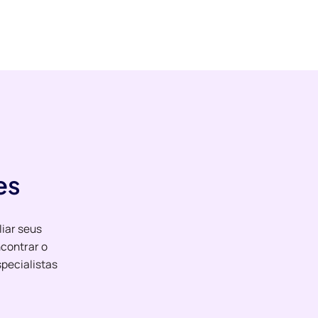
es
liar seus
contrar o
pecialistas