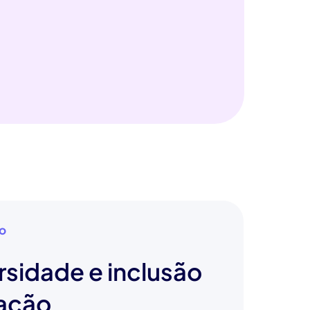
ão
rsidade e inclusão
tação