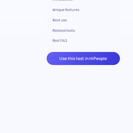
Unique features
Best use
Related tests
Test FAQ
Use this test in HiPeople