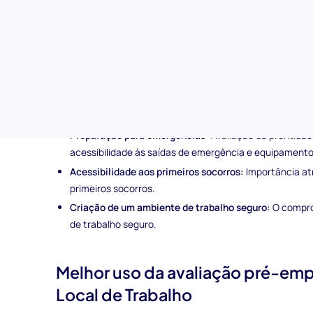
Formato envolvente:
Utiliza um formato de resposta e
importância da segurança para um candidato.
Tópicos abordados na avaliação de Segurança no L
Esta pré-avaliação avalia a ênfase dos candidatos em:
Uso seguro de equipamentos:
Compreensão da necess
equipamentos.
Preparação para emergências:
Avaliação da prontidão
acessibilidade às saídas de emergência e equipamento
Acessibilidade aos primeiros socorros:
Importância atr
primeiros socorros.
Criação de um ambiente de trabalho seguro:
O compro
de trabalho seguro.
Melhor uso da avaliação pré-em
Local de Trabalho