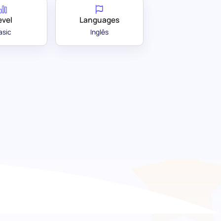
evel
Languages
asic
Inglês
de Trabalho: Priorizando