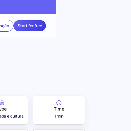
ração
Start for free
ype
Time
ade e cultura
1 min