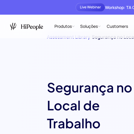
Workshop: TA
Live Webinar
Produtos
Soluções
Customers
Assessment Library
/
Segurança no Local
Segurança no
Local de
Trabalho