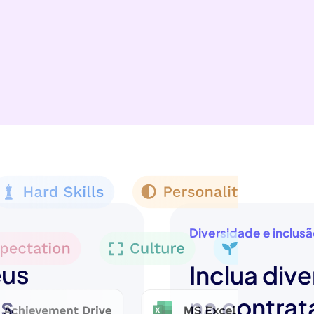
Diversidade e inclus
eus
Inclua dive
os
na contra