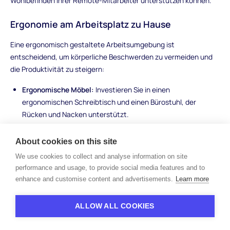
Wohlbefinden Ihrer Remote-Mitarbeiter unterstützen können.
Ergonomie am Arbeitsplatz zu Hause
Eine ergonomisch gestaltete Arbeitsumgebung ist
entscheidend, um körperliche Beschwerden zu vermeiden und
die Produktivität zu steigern:
Ergonomische Möbel:
Investieren Sie in einen
ergonomischen Schreibtisch und einen Bürostuhl, der
Rücken und Nacken unterstützt.
Bildschirmposition:
Platzieren Sie Ihren Bildschirm auf
Augenhöhe, um Nackenbelastungen zu reduzieren, und
About cookies on this site
verwenden Sie eine ergonomische Tastatur und Maus.
We use cookies to collect and analyse information on site
Beleuchtung:
Nutzen Sie natürliche Beleuchtung, wenn
performance and usage, to provide social media features and to
möglich, und ergänzen Sie diese mit einer geeigneten
enhance and customise content and advertisements.
Learn more
Schreibtischlampe, um die Augenbelastung zu minimieren.
ALLOW ALL COOKIES
Stressmanagement und Burnout-Prävention