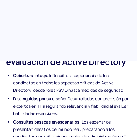
Directory. Diseñada con precisión, evalúa el dominio del
candidato en la administración y gestión de Active Directory
dentro de un entorno de Windows Server. Mejora tu proceso de
contratación identificando a los candidatos capaces de
fortalecer la columna vertebral de TI de tu organización.
Características únicas de la
evaluación de Active Directory
Cobertura integral:
Descifra la experiencia de los
candidatos en todos los aspectos críticos de Active
Directory, desde roles FSMO hasta medidas de seguridad.
Distinguidas por su diseño:
Desarrolladas con precisión por
expertos en TI, asegurando relevancia y fiabilidad al evaluar
habilidades esenciales.
Consultas basadas en escenarios:
Los escenarios
presentan desafíos del mundo real, preparando a los
candidatos para situaciones reales de administración de TI.