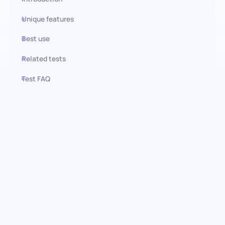
Unique features
Best use
Related tests
Test FAQ
Use this test in HiPeople
Evaluación de Active Directory:
Identificación de
administradores competentes
Adéntrate en el ámbito de la gestión eficiente de
infraestructuras de TI con nuestra evaluación previa de Active