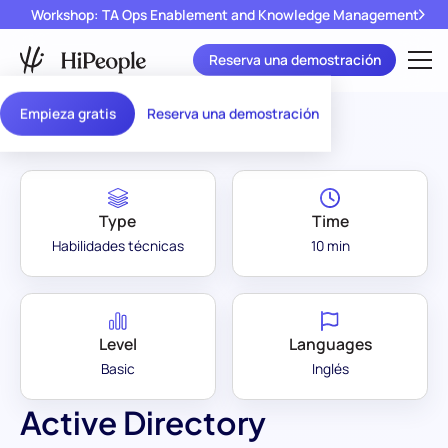
Workshop: TA Ops Enablement and Knowledge Management
Reserva una demostración
Assessment Library
/
Active Directory
Empieza gratis
Reserva una demostración
Type
Time
Habilidades técnicas
10 min
Level
Languages
Basic
Inglés
Active Directory