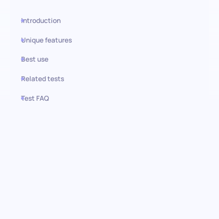
Introduction
Unique features
Best use
Related tests
Test FAQ
Use this test in HiPeople
Prueba de Terminología
Contable (EE. UU.): Encuentra
expertos en estándares