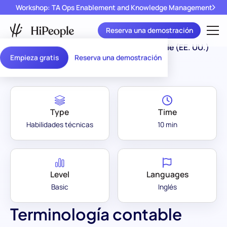
Workshop: TA Ops Enablement and Knowledge Management
Reserva una demostración
Assessment Library
/
Terminología contable (EE. UU.)
Empieza gratis
Reserva una demostración
Type
Time
Habilidades técnicas
10 min
Level
Languages
Basic
Inglés
Terminología contable