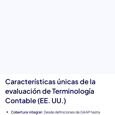
contables de EE. UU.
Profundiza en la experiencia de tus candidatos con la prueba de
Terminología Contable (EE. UU.). Diseñada específicamente
para abordar las complejidades de la contabilidad en EE. UU.,
esta herramienta de evaluación previa al empleo evalúa el
conocimiento de los candidatos en un amplio espectro de
principios contables, desde los fundamentos de los GAAP hasta
el análisis financiero avanzado. Asegura que tu proceso de
contratación descubra a los profesionales capaces de
gestionar con precisión y confianza la exactitud financiera y el
cumplimiento normativo.
Características únicas de la
evaluación de Terminología
Contable (EE. UU.)
Cobertura integral:
Desde definiciones de GAAP hasta