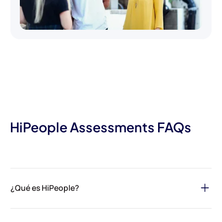
HiPeople Assessments FAQs
¿Qué es HiPeople?
HiPeople es tu solución definitiva para agilizar el proceso de