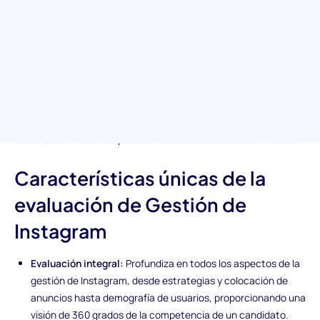
Descubre los talentos élite capaces de amplificar la presencia
de tu marca en Instagram. Nuestra evaluación de gestión de
Instagram está diseñada para evaluar la experiencia de un
candidato en navegar las complejidades de las estrategias de
Instagram, la optimización de contenido y el marketing de
rendimiento. Este test es tu guía para asegurar que tu equipo
esté equipado con individuos que puedan impulsar el
crecimiento, comprometerse eficazmente y producir resultados
notables en una de las plataformas sociales líderes del mundo.
Características únicas de la
evaluación de Gestión de
Instagram
Evaluación integral:
Profundiza en todos los aspectos de la
gestión de Instagram, desde estrategias y colocación de
anuncios hasta demografía de usuarios, proporcionando una
visión de 360 grados de la competencia de un candidato.