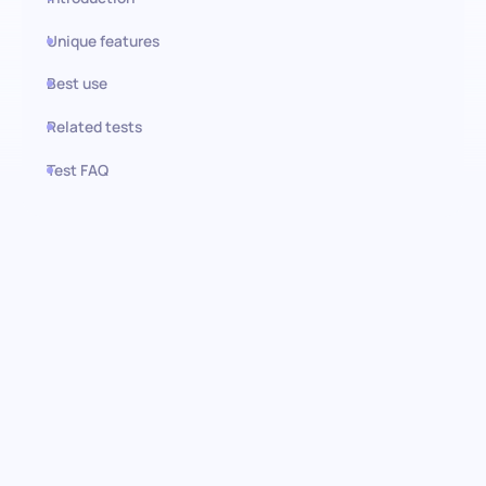
Unique features
Best use
Related tests
Test FAQ
Use this test in HiPeople
Evaluación de Gestión de
Instagram: Encontrando a los
maestros del compromiso
social