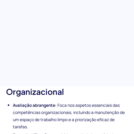
Maximize a produtividade no local de trabalho ao identificar
candidatos com habilidades organizacionais excepcionais. O
nosso teste de Habilidade Organizacional é especificamente
projetado para realçar indivíduos que se destacam na
manutenção da ordem e na priorização de tarefas, garantindo
um ambiente de trabalho eficiente e sem desordem. É a chave
para recrutar candidatos dedicados à otimização da eficiência
no espaço de trabalho e ao trabalho em equipa.
Características únicas da
avaliação de Habilidade
Organizacional
Avaliação abrangente:
Foca nos aspetos essenciais das
competências organizacionais, incluindo a manutenção de
um espaço de trabalho limpo e a priorização eficaz de
tarefas.