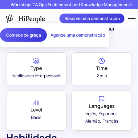
Workshop: TA Ops Enablement and Knowledge Management
Reserve uma demonstração
Assessment Library
/
Habilidade Organizacional
Comece de graça
Agende uma demonstração
Type
Time
Habilidades interpessoais
2 min
Languages
Level
Inglês
Espanhol
Basic
Alemão
Francês
Habilidade