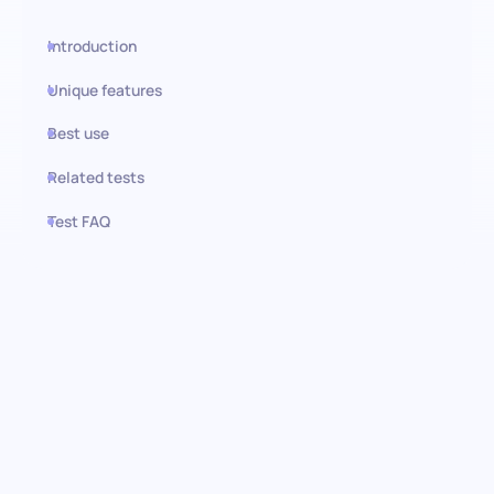
Introduction
Unique features
Best use
Related tests
Test FAQ
Use this test in HiPeople
Teste de Habilidade
Organizacional: eficiência e
organização precisas