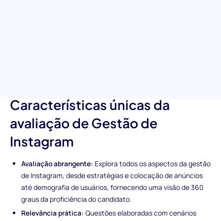
Instagram é projetada para avaliar a expertise de um candidato
em navegar pelas complexidades das estratégias de Instagram,
otimização de conteúdo e marketing de performance. Este
teste é o seu guia para garantir que a sua equipa esteja
equipada com indivíduos que possam impulsionar o
crescimento, engajar efetivamente e produzir resultados
notáveis em uma das principais plataformas sociais do mundo.
Características únicas da
avaliação de Gestão de
Instagram
Avaliação abrangente:
Explora todos os aspectos da gestão
de Instagram, desde estratégias e colocação de anúncios
até demografia de usuários, fornecendo uma visão de 360
graus da proficiência do candidato.
Relevância prática:
Questões elaboradas com cenários