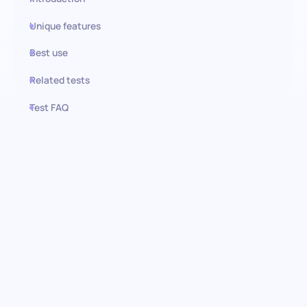
Unique features
Best use
Related tests
Test FAQ
Use this test in HiPeople
Teste de Gestão de Instagram:
Encontrando os mestres do
engajamento social
Descubra os talentos de elite capazes de amplificar a presença
da sua marca no Instagram. A nossa avaliação de gestão de