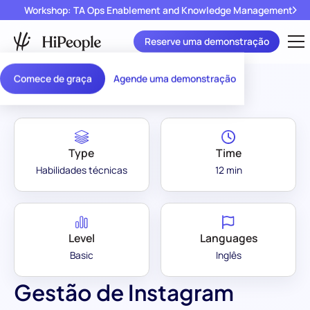
Workshop: TA Ops Enablement and Knowledge Management
Reserve uma demonstração
Assessment Library
/
Gestão de Instagram
Comece de graça
Agende uma demonstração
Type
Time
Habilidades técnicas
12 min
Level
Languages
Basic
Inglês
Gestão de Instagram